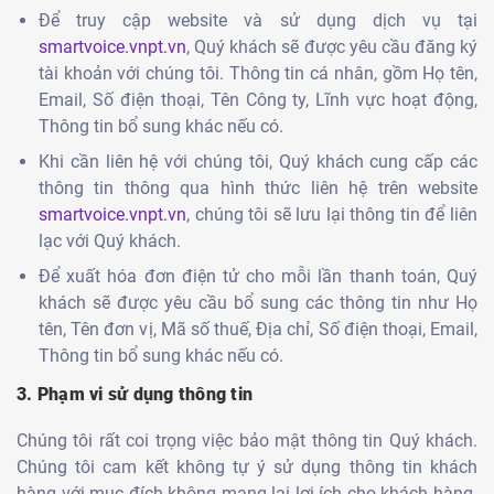
Để truy cập website và sử dụng dịch vụ tại
smartvoice.vnpt.vn
, Quý khách sẽ được yêu cầu đăng ký
tài khoản với chúng tôi. Thông tin cá nhân, gồm Họ tên,
Email, Số điện thoại, Tên Công ty, Lĩnh vực hoạt động,
Thông tin bổ sung khác nếu có.
Khi cần liên hệ với chúng tôi, Quý khách cung cấp các
thông tin thông qua hình thức liên hệ trên website
smartvoice.vnpt.vn
, chúng tôi sẽ lưu lại thông tin để liên
lạc với Quý khách.
Để xuất hóa đơn điện tử cho mỗi lần thanh toán, Quý
khách sẽ được yêu cầu bổ sung các thông tin như Họ
tên, Tên đơn vị, Mã số thuế, Địa chỉ, Số điện thoại, Email,
Thông tin bổ sung khác nếu có.
3. Phạm vi sử dụng thông tin
Chúng tôi rất coi trọng việc bảo mật thông tin Quý khách.
Chúng tôi cam kết không tự ý sử dụng thông tin khách
hàng với mục đích không mang lại lợi ích cho khách hàng.