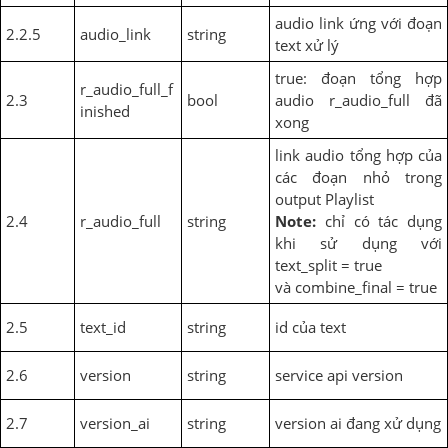
audio link ứng với đoạn
2.2.5
audio_link
string
text xử lý
true: đoạn tổng hợp
r_audio_full_f
2.3
bool
audio r_audio_full đã
inished
xong
link audio tổng hợp của
các đoạn nhỏ trong
output Playlist
2.4
r_audio_full
string
Note:
chỉ có tác dụng
khi sử dụng với
text_split = true
và combine_final = true
2.5
text_id
string
id của text
2.6
version
string
service api version
2.7
version_ai
string
version ai đang xử dụng