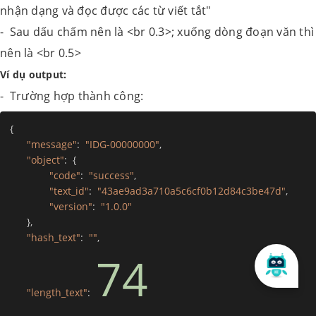
nhận dạng và đọc được các từ viết tắt"
- Sau dấu chấm nên là <br 0.3>; xuống dòng đoạn văn thì
nên là <br 0.5>
Ví dụ output:
- Trường hợp thành công:
{
"message"
:
"IDG-00000000"
,
"object"
:
{
"code"
:
"success"
,
"text_id"
:
"43ae9ad3a710a5c6cf0b12d84c3be47d"
,
"version"
:
"1.0.0"
}
,
"hash_text"
:
""
,
74
"length_text"
: