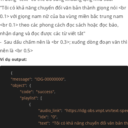
"Tôi có khả năng chuyển đổi văn bản thành giọng nói <br
0.1> với giọng nam nữ của ba vùng miền bắc trung nam
<br 0.1> theo các phong cách đọc sách hoặc đọc báo,
nhận dạng và đọc được các từ viết tắt"
- Sau dấu chấm nên là <br 0.3>; xuống dòng đoạn văn thì
nên là <br 0.5>
Ví dụ output:
{
"message"
:
"IDG-00000000"
,
"object"
:
{
"code"
:
"success"
,
"playlist"
:
[
{
"audio_link"
:
"https://idg-obs.vnpt.vn/text-
"idx"
:
"0"
,
"text"
:
"Tôi có khả năng chuyển đổi văn bản t