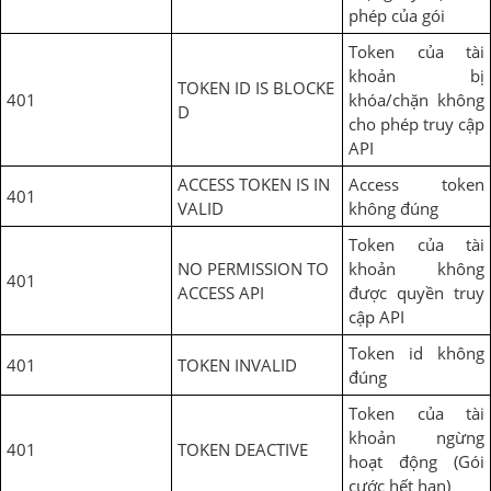
phép của gói
Token của tài
khoản bị
TOKEN ID IS BLOCKE
401
khóa/chặn không
D
cho phép truy cập
API
ACCESS TOKEN IS IN
Access token
401
VALID
không đúng
Token của tài
NO PERMISSION TO
khoản không
401
ACCESS API
được quyền truy
cập API
Token id không
401
TOKEN INVALID
đúng
Token của tài
khoản ngừng
401
TOKEN DEACTIVE
hoạt động (Gói
cước hết hạn)