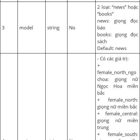
2 loại: “news” hoặc
“books”
news: giọng đọc
3
model
string
No
báo
books: giọng đọc
sách
Default: news
- Có các giá trị:
+
female_north_ngo
choa: giọng nữ
Ngọc Hoa miền
bắc
+ female_north:
giọng nữ miền bắc
+ female_central:
giọng nữ miền
trung
+ female_south: