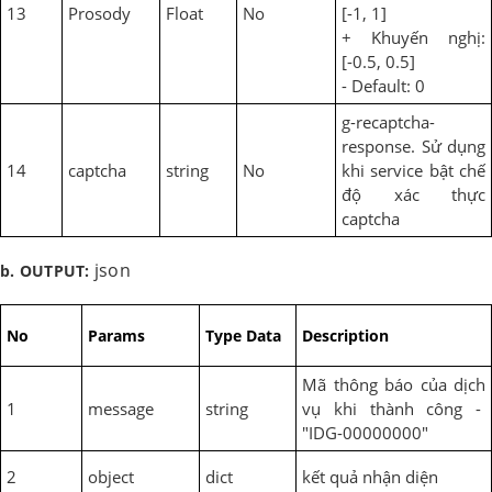
13
Prosody
Float
No
[-1, 1]
+ Khuyến nghị:
[-0.5, 0.5]
- Default: 0
g-recaptcha-
response. Sử dụng
14
captcha
string
No
khi service bật chế
độ xác thực
captcha
json
b. OUTPUT:
No
Params
Type Data
Description
Mã thông báo của dịch
1
message
string
vụ khi thành công -
"IDG-00000000"
2
object
dict
kết quả nhận diện