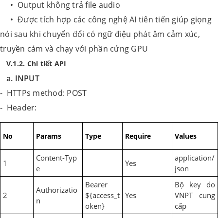
• Output không trả file audio
• Được tích hợp các công nghệ AI tiên tiến giúp giọng
nói sau khi chuyển đổi có ngữ điệu phát âm cảm xúc,
truyền cảm và chạy với phần cứng GPU
V.1.2. Chi tiết API
a. INPUT
- HTTPs method: POST
- Header:
No
Params
Type
Require
Values
Content-Typ
application/
1
Yes
e
json
Bearer
Bộ key do
Authorizatio
2
${access_t
Yes
VNPT cung
n
oken}
cấp