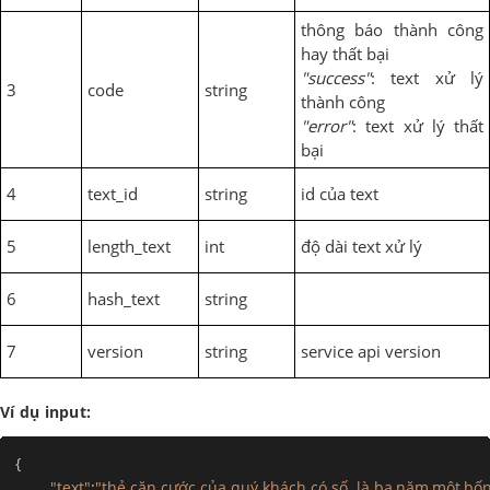
thông báo thành công
hay thất bại
"success"
: text xử lý
3
code
string
thành công
"error"
: text xử lý thất
bại
4
text_id
string
id của text
5
length_text
int
độ dài text xử lý
6
hash_text
string
7
version
string
service api version
Ví dụ input:
{
"text"
:
"thẻ căn cước của quý khách có số  là ba,năm,một,bốn