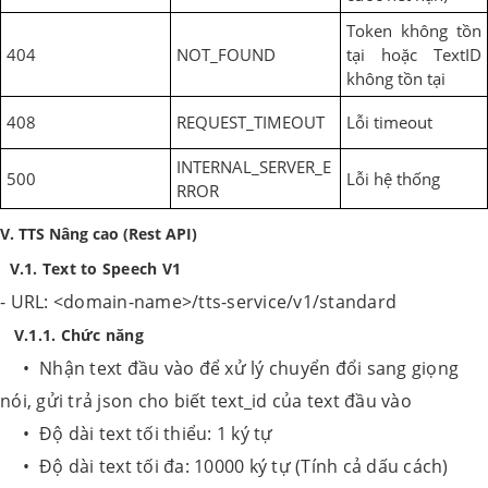
Token không tồn
404
NOT_FOUND
tại hoặc TextID
không tồn tại
408
REQUEST_TIMEOUT
Lỗi timeout
INTERNAL_SERVER_E
500
Lỗi hệ thống
RROR
V. TTS Nâng cao (Rest API)
V.1. Text to Speech V1
- URL: <domain-name>/tts-service/v1/standard
V.1.1. Chức năng
• Nhận text đầu vào để xử lý chuyển đổi sang giọng
nói, gửi trả json cho biết text_id của text đầu vào
• Độ dài text tối thiểu: 1 ký tự
• Độ dài text tối đa: 10000 ký tự (Tính cả dấu cách)