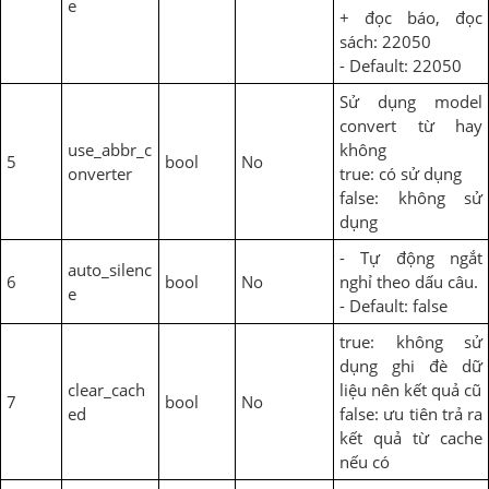
e
+ đọc báo, đọc
sách: 22050
- Default: 22050
Sử dụng model
convert từ hay
use_abbr_c
không
5
bool
No
onverter
true: có sử dụng
false: không sử
dụng
- Tự động ngắt
auto_silenc
6
bool
No
nghỉ theo dấu câu.
e
- Default: false
true: không sử
dụng ghi đè dữ
clear_cach
liệu nên kết quả cũ
7
bool
No
ed
false: ưu tiên trả ra
kết quả từ cache
nếu có