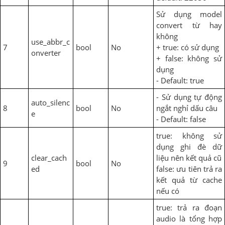
Sử dụng model
convert từ hay
không
use_abbr_c
7
bool
No
+ true: có sử dụng
onverter
+ false: không sử
dụng
- Default: true
- Sử dụng tự động
auto_silenc
8
bool
No
ngắt nghỉ dấu câu
e
- Default: false
true: không sử
dụng ghi đè dữ
clear_cach
liệu nên kết quả cũ
9
bool
No
ed
false: ưu tiên trả ra
kết quả từ cache
nếu có
true: trả ra đoạn
audio là tổng hợp