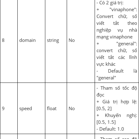
- Có 2 giá trị:
+ "vinaphone":
Convert chữ, số
viết tắt theo
nghiệp vụ nhà
mạng vinaphone
8
domain
string
No
+ "general":
convert chữ, số
viết tắt các lĩnh
vực khác
- Default là
"general"
- Tham số tốc độ
đọc
+ Giá trị hợp lệ:
9
speed
float
No
[0.5, 2]
+ Khuyến nghị:
[0.5, 1.5]
- Default: 1.0
- Tham số cao độ