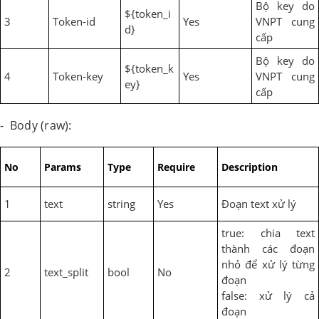
Bộ key do
${token_i
3
Token-id
Yes
VNPT cung
d}
cấp
Bộ key do
${token_k
4
Token-key
Yes
VNPT cung
ey}
cấp
- Body (raw):
No
Params
Type
Require
Description
1
text
string
Yes
Đoạn text xử lý
true: chia text
thành các đoạn
nhỏ để xử lý từng
2
text_split
bool
No
đoạn
false: xử lý cả
đoạn