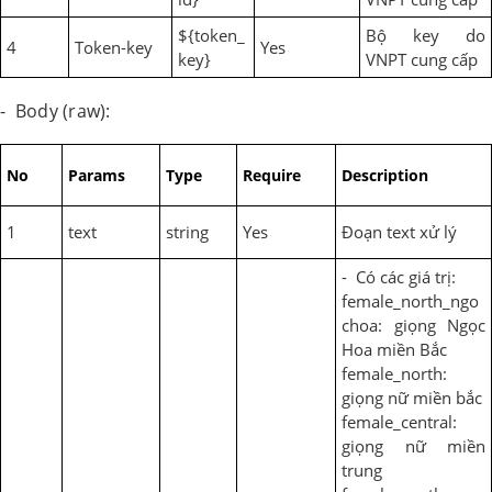
${token_
Bộ key do
4
Token-key
Yes
key}
VNPT cung cấp
- Body (raw):
No
Params
Type
Require
Description
1
text
string
Yes
Đoạn text xử lý
- Có các giá trị:
female_north_ngo
choa: giọng Ngọc
Hoa miền Bắc
female_north:
giọng nữ miền bắc
female_central:
giọng nữ miền
trung