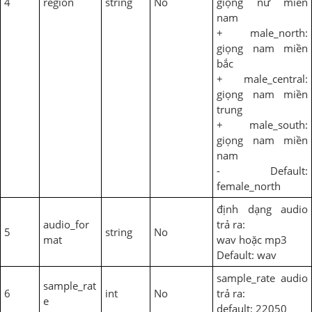
4
region
string
No
giọng nữ miền
nam
+ male_north:
giọng nam miền
bắc
+ male_central:
giọng nam miền
trung
+ male_south:
giọng nam miền
nam
- Default:
female_north
định dạng audio
audio_for
trả ra:
5
string
No
mat
wav hoặc mp3
Default: wav
sample_rate audio
sample_rat
6
int
No
trả ra:
e
default: 22050