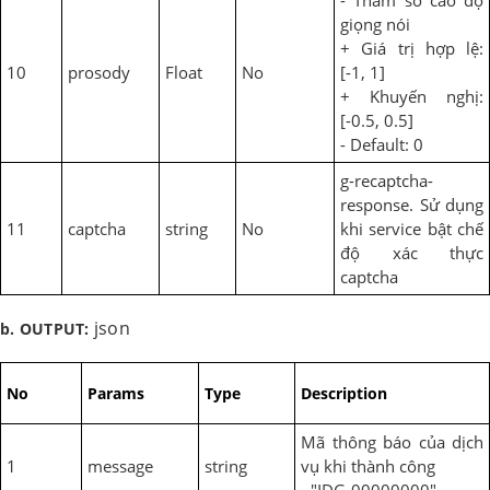
giọng nói
+ Giá trị hợp lệ:
10
prosody
Float
No
[-1, 1]
+ Khuyến nghị:
[-0.5, 0.5]
- Default: 0
g-recaptcha-
response. Sử dụng
11
captcha
string
No
khi service bật chế
độ xác thực
captcha
json
b. OUTPUT:
No
Params
Type
Description
Mã thông báo của dịch
1
message
string
vụ khi thành công
- "IDG-00000000"