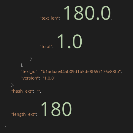
180.0
"text_len"
:
,
1.0
"total"
:
}
]
,
"text_id"
:
"b1adaae44ab09d1b5de8f657176e88fb"
,
"version"
:
"1.0.0"
}
,
"hashText"
:
""
,
180
"lengthText"
:
}