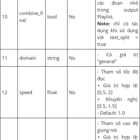
các đoạn nhỏ
trong output
combine_fi
10
bool
No
Playlist.
nal
Note:
chỉ có tác
dụng khi sử dụng
với text_split =
true
- Có giá trị
11
domain
string
No
"general"
- Tham số tốc độ
đọc
+ Giá trị hợp lệ:
12
speed
float
No
[0.5, 2]
+ Khuyến nghị:
[0.5, 1.5]
- Default: 1.0
- Tham số cao độ
giọng nói
+ Giá trị hợp lệ: