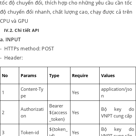
tốc độ chuyển đổi, thích hợp cho những yêu cầu cần tốc
độ chuyển đổi nhanh, chất lượng cao, chạy được cả trên
CPU và GPU
IV.2. Chi tiết API
a. INPUT
- HTTPs method: POST
- Header:
No
Params
Type
Require
Values
Content-Ty
application/jso
1
Yes
pe
n
Bearer
Authorizati
Bộ key do
2
${access
Yes
on
VNPT cung cấp
_token}
${token_
Bộ key do
3
Token-id
Yes
id}
VNPT cung cấp