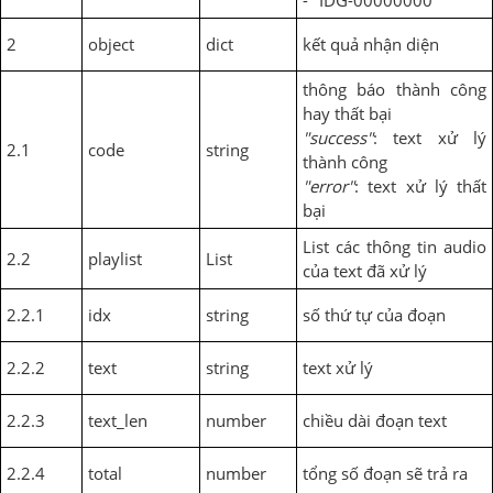
2
object
dict
kết quả nhận diện
thông báo thành công
hay thất bại
"success"
: text xử lý
2.1
code
string
thành công
"error"
: text xử lý thất
bại
List các thông tin audio
2.2
playlist
List
của text đã xử lý
2.2.1
idx
string
số thứ tự của đoạn
2.2.2
text
string
text xử lý
2.2.3
text_len
number
chiều dài đoạn text
2.2.4
total
number
tổng số đoạn sẽ trả ra