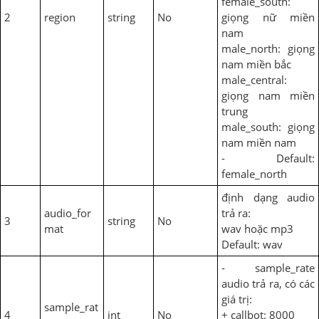
female_south:
2
region
string
No
giọng nữ miền
nam
male_north: giọng
nam miền bắc
male_central:
giọng nam miền
trung
male_south: giọng
nam miền nam
- Default:
female_north
định dạng audio
audio_for
trả ra:
3
string
No
mat
wav hoặc mp3
Default: wav
- sample_rate
audio trả ra, có các
giá trị:
sample_rat
4
int
No
+ callbot: 8000