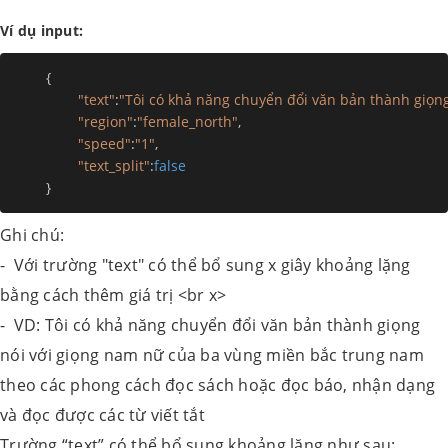
Ví dụ input:
{
"text"
:
"Tôi có khả năng chuyển đổi văn bản thành giọng
"region"
:
"female_north"
,
"speed"
:
"1"
,
"text_split"
:
false
}
Ghi chú:
- Với trường "text" có thể bổ sung x giây khoảng lặng
bằng cách thêm giá trị <br x>
- VD: Tôi có khả năng chuyển đổi văn bản thành giọng
nói với giọng nam nữ của ba vùng miền bắc trung nam
theo các phong cách đọc sách hoặc đọc báo, nhận dạng
và đọc được các từ viết tắt
Trường “text” có thể bổ sung khoảng lặng như sau: