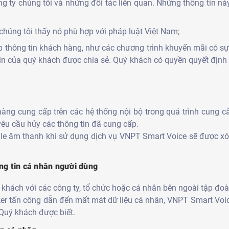
ng ty chúng tôi và những đối tác liên quan. Những thông tin nà
húng tôi thấy nó phù hợp với pháp luật Việt Nam;
p thông tin khách hàng, như các chương trình khuyến mãi có sự 
in của quý khách được chia sẻ. Quý khách có quyền quyết định 
hàng cung cấp trên các hệ thống nội bộ trong quá trình cung 
êu cầu hủy các thông tin đã cung cấp.
file âm thanh khi sử dụng dịch vụ VNPT Smart Voice sẽ được x
ng tin cá nhân người dùng
 khách với các công ty, tổ chức hoặc cá nhân bên ngoài tập đo
ker tấn công dẫn đến mất mát dữ liệu cá nhân, VNPT Smart Voi
 Quý khách được biết.